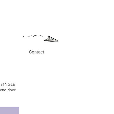
Contact
E. S1NGLE
kend door