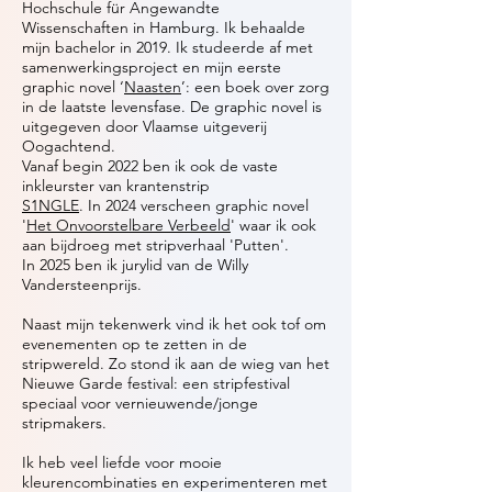
Hochschule für Angewandte
Wissenschaften in Hamburg. Ik behaalde
mijn bachelor in 2019. Ik studeerde af met
samenwerkingsproject en mijn eerste
graphic novel ‘
Naasten
’: een boek over zorg
in de laatste levensfase. De graphic novel is
uitgegeven door Vlaamse uitgeverij
Oogachtend.
Vanaf begin 2022 ben ik ook de vaste
inkleurster van krantenstrip
S1NGLE
. In 2024 verscheen graphic novel
'
Het Onvoorstelbare Verbeeld
' waar ik ook
aan bijdroeg met stripverhaal 'Putten'.
In 2025 ben ik jurylid van de Willy
Vandersteenprijs.
Naast mijn tekenwerk vind ik het ook tof om
evenementen op te zetten in de
stripwereld. Zo stond ik aan de wieg van het
Nieuwe Garde festival: een stripfestival
speciaal voor vernieuwende/jonge
stripmakers.
Ik heb veel liefde voor mooie
kleurencombinaties en experimenteren met