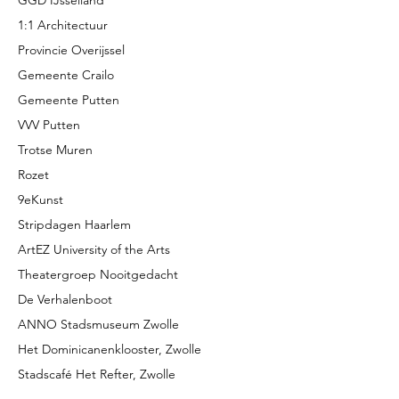
GGD IJsselland
1:1 Architectuur
Provincie Overijssel
Gemeente Crailo
Gemeente Putten
VVV Putten
Trotse Muren
Rozet
9eKunst
Stripdagen Haarlem
ArtEZ University of the Arts
Theatergroep Nooitgedacht
De Verhalenboot
ANNO Stadsmuseum Zwolle
Het Dominicanenklooster, Zwolle
Stadscafé Het Refter, Zwolle